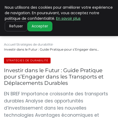
Nous utilisons des cookies pour améliorer votre expérience
CLIMATE C ADVANCED
de navigation. En poursuivant, vous acceptez notre
politique de confidentialité.
En savoir plus
Refuser
Accepter
Accueil
Stratégies de durabilité
Investir dans le Futur : Guide Pratique pour s’Engager dans…
STRATÉGIES DE DURABILITÉ
Investir dans le Futur : Guide Pratique
pour s’Engager dans les Transports et
Déplacements Durables
EN BREF Importance croissante des transports
durables Analyse des opportunités
d’investissement dans les nouvelles
technologies Avantages économiques et