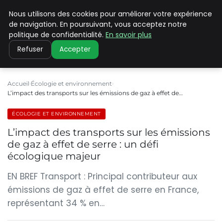
Nous utilisons des cookies pour améliorer votre expérience
CLIMATE C ADVANCED
de navigation. En poursuivant, vous acceptez notre
politique de confidentialité.
En savoir plus
Refuser
Accepter
Accueil
Écologie et environnement
L’impact des transports sur les émissions de gaz à effet de…
ÉCOLOGIE ET ENVIRONNEMENT
L’impact des transports sur les émissions
de gaz à effet de serre : un défi
écologique majeur
EN BREF Transport : Principal contributeur aux
émissions de gaz à effet de serre en France,
représentant 34 % en…