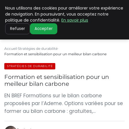
Nous utilisons des cookies pour améliorer votre expérience
CLIMATE C ADVANCED
de navigation. En poursuivant, vous acceptez notre
politique de confidentialité.
En savoir plus
Refuser
Accepter
Accueil
Stratégies de durabilité
Formation et sensibilisation pour un meilleur bilan carbone
STRATÉGIES DE DURABILITÉ
Formation et sensibilisation pour un
meilleur bilan carbone
EN BREF Formations sur le bilan carbone
proposées par l’Ademe. Options variées pour se
former au bilan carbone : gratuites,…