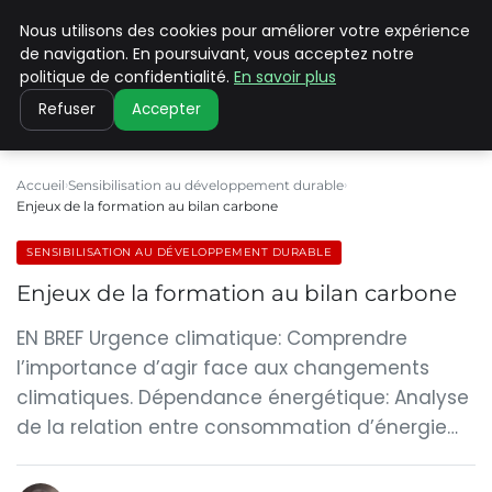
Nous utilisons des cookies pour améliorer votre expérience
CLIMATE C ADVANCED
de navigation. En poursuivant, vous acceptez notre
politique de confidentialité.
En savoir plus
Refuser
Accepter
Accueil
Sensibilisation au développement durable
Enjeux de la formation au bilan carbone
SENSIBILISATION AU DÉVELOPPEMENT DURABLE
Enjeux de la formation au bilan carbone
EN BREF Urgence climatique: Comprendre
l’importance d’agir face aux changements
climatiques. Dépendance énergétique: Analyse
de la relation entre consommation d’énergie…