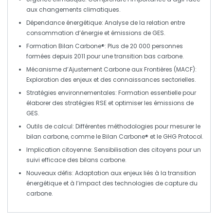
aux
changements climatiques
.
Dépendance énergétique
: Analyse de la relation entre
consommation d’énergie
et
émissions de GES
.
Formation Bilan Carbone®
: Plus de 20 000 personnes
formées depuis 2011 pour une
transition bas carbone
.
Mécanisme d’Ajustement Carbone aux Frontières (MACF)
:
Exploration des enjeux et des connaissances sectorielles.
Stratégies environnementales
: Formation essentielle pour
élaborer des
stratégies RSE
et optimiser les
émissions de
GES
.
Outils de calcul
: Différentes méthodologies pour mesurer le
bilan carbone, comme le
Bilan Carbone®
et le
GHG Protocol
.
Implication citoyenne
: Sensibilisation des citoyens pour un
suivi efficace des
bilans carbone
.
Nouveaux défis
: Adaptation aux enjeux liés à la
transition
énergétique
et à l’impact des
technologies de capture du
carbone
.