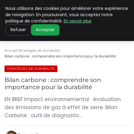
Nous utilisons des cookies pour améliorer votre expérience
CLIMATE C ADVANCED
de navigation. En poursuivant, vous acceptez notre
politique de confidentialité.
En savoir plus
Refuser
Accepter
Accueil
Stratégies de durabilité
Bilan carbone : comprendre son importance pour la durabilité
STRATÉGIES DE DURABILITÉ
Bilan carbone : comprendre son
importance pour la durabilité
EN BREF Impact environnemental : évaluation
des émissions de gaz à effet de serre. Bilan
Carbone : outil de diagnostic…