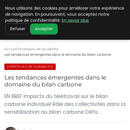
Nous utilisons des cookies pour améliorer votre expérience
CLIMATE C ADVANCED
de navigation. En poursuivant, vous acceptez notre
politique de confidentialité.
En savoir plus
Refuser
Accepter
Accueil
Stratégies de durabilité
Les tendances émergentes dans le domaine du bilan carbone
STRATÉGIES DE DURABILITÉ
Les tendances émergentes dans le
domaine du bilan carbone
EN BREF Impacts du télétravail sur le bilan
carbone individuel Rôle des collectivités dans la
sensibilisation au bilan carbone Défis…