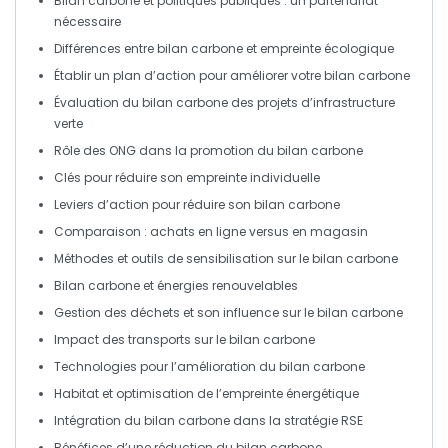
Bilan carbone
et politiques publiques : un partenariat
nécessaire
Différences entre
bilan carbone
et
empreinte écologique
Établir un
plan d’action
pour améliorer votre
bilan carbone
Évaluation du
bilan carbone
des projets d’infrastructure
verte
Rôle des
ONG
dans la promotion du
bilan carbone
Clés
pour réduire son empreinte individuelle
Leviers d’action pour réduire son
bilan carbone
Comparaison :
achats en ligne
versus en magasin
Méthodes et outils de sensibilisation sur le
bilan carbone
Bilan carbone
et
énergies renouvelables
Gestion des
déchets
et son influence sur le
bilan carbone
Impact des
transports
sur le
bilan carbone
Technologies pour l’amélioration du
bilan carbone
Habitat
et optimisation de l’empreinte énergétique
Intégration du
bilan carbone
dans la stratégie
RSE
Bénéfices d’une réduction du
bilan carbone