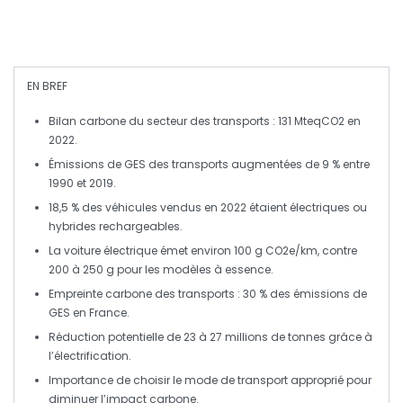
EN BREF
Bilan carbone
du secteur des transports : 131 MteqCO2 en
2022.
Émissions de
GES
des transports augmentées de 9 % entre
1990 et 2019.
18,5 % des véhicules vendus en 2022 étaient
électriques
ou
hybrides rechargeables.
La voiture électrique émet environ
100 g CO2e/km
, contre
200 à 250 g pour les modèles à essence.
Empreinte carbone des
transports
: 30 % des émissions de
GES en France.
Réduction potentielle de 23 à 27 millions de tonnes grâce à
l’
électrification
.
Importance de choisir le
mode de transport
approprié pour
diminuer l’impact carbone.