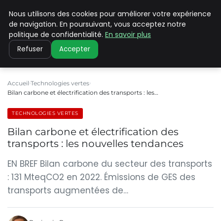
Nous utilisons des cookies pour améliorer votre expérience
CLIMATE C ADVANCED
de navigation. En poursuivant, vous acceptez notre
politique de confidentialité.
En savoir plus
Refuser
Accepter
Accueil
Technologies vertes
Bilan carbone et électrification des transports : les…
TECHNOLOGIES VERTES
Bilan carbone et électrification des
transports : les nouvelles tendances
EN BREF Bilan carbone du secteur des transports
: 131 MteqCO2 en 2022. Émissions de GES des
transports augmentées de…