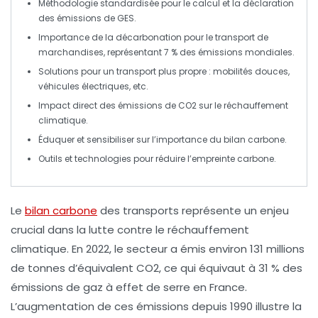
Méthodologie standardisée pour le calcul et la déclaration
des
émissions de GES
.
Importance de la
décarbonation
pour le transport de
marchandises, représentant
7 % des émissions mondiales
.
Solutions pour un transport plus
propre
: mobilités douces,
véhicules électriques, etc.
Impact direct des
émissions de CO2
sur le
réchauffement
climatique
.
Éduquer et sensibiliser sur l’importance du
bilan carbone
.
Outils et technologies pour
réduire l’empreinte carbone
.
Le
bilan carbone
des
transports
représente un enjeu
crucial dans la lutte contre le
réchauffement
climatique
. En 2022, le secteur a émis environ
131 millions
de tonnes d’équivalent CO2
, ce qui équivaut à 31 % des
émissions de gaz à effet de serre
en France.
L’augmentation de ces émissions depuis 1990 illustre la