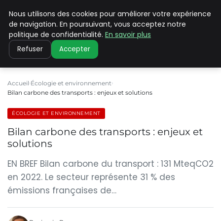
Nous utilisons des cookies pour améliorer votre expérience
CLIMATE C ADVANCED
de navigation. En poursuivant, vous acceptez notre
politique de confidentialité.
En savoir plus
Refuser
Accepter
Accueil
Écologie et environnement
Bilan carbone des transports : enjeux et solutions
ÉCOLOGIE ET ENVIRONNEMENT
Bilan carbone des transports : enjeux et
solutions
EN BREF Bilan carbone du transport : 131 MteqCO2
en 2022. Le secteur représente 31 % des
émissions françaises de…