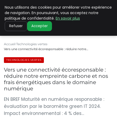
Nous utilisons des cookies pour améliorer votre expérience
CLIMATE C ADVANCED
de navigation. En poursuivant, vous acceptez notre
politique de confidentialité.
En savoir plus
Refuser
Accepter
Accueil
Technologies vertes
Vers une connectivité écoresponsable : réduire notre…
TECHNOLOGIES VERTES
Vers une connectivité écoresponsable :
réduire notre empreinte carbone et nos
frais énergétiques dans le domaine
numérique
EN BREF Maturité en numérique responsable :
évaluation par le baromètre green IT 2024.
Impact environnemental : 4 % des…