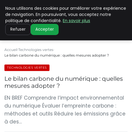
Nous utilisons des cookies pour améliorer votre expérience
CLIMATE C ADVANCED
de navigation. En poursuivant, vous acceptez notre
politique de confidentialité.
En savoir plus
Refuser
Accepter
Accueil
Technologies vertes
Le bilan carbone du numérique : quelles mesures adopter ?
TECHNOLOGIES VERTES
Le bilan carbone du numérique : quelles
mesures adopter ?
EN BREF Comprendre l’impact environnemental
du numérique Évaluer l’empreinte carbone :
méthodes et outils Réduire les émissions grâce
à des…