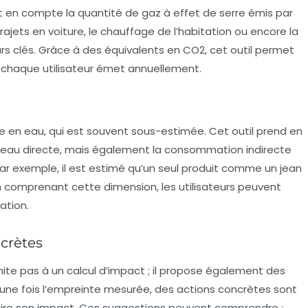
 en compte la quantité de gaz à effet de serre émis par
trajets en voiture, le chauffage de l’habitation ou encore la
s clés. Grâce à des équivalents en CO2, cet outil permet
chaque utilisateur émet annuellement.
nte en eau, qui est souvent sous-estimée. Cet outil prend en
au directe, mais également la consommation indirecte
 Par exemple, il est estimé qu’un seul produit comme un jean
 En comprenant cette dimension, les utilisateurs peuvent
ation.
crètes
mite pas à un calcul d’impact ; il propose également des
une fois l’empreinte mesurée, des actions concrètes sont
uire son impact. Ces suggestions peuvent comprendre :