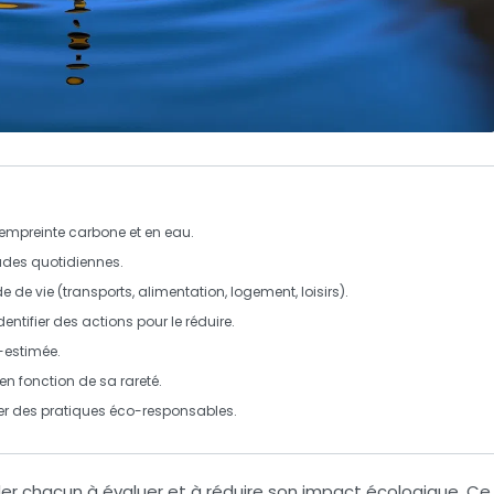
empreinte carbone
et
en eau
.
udes quotidiennes
.
 de vie (transports, alimentation, logement, loisirs).
dentifier des actions pour le réduire.
-estimée
.
 en fonction de sa
rareté
.
r des pratiques éco-responsables.
der chacun à
évaluer
et à réduire son
impact écologique
. Ce