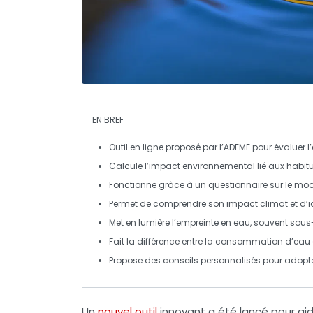
EN BREF
Outil en ligne
proposé par l’ADEME pour évaluer l’
Calcule l’impact environnemental lié aux
habit
Fonctionne grâce à un
questionnaire
sur le mode
Permet de comprendre son
impact climat
et d’i
Met en lumière l’
empreinte en eau
, souvent
sous
Fait la différence entre la consommation d’eau
Propose des
conseils personnalisés
pour adopte
Un
nouvel outil
innovant a été lancé pour ai