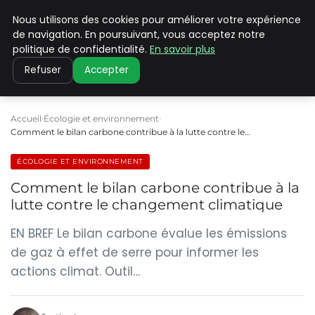
Nous utilisons des cookies pour améliorer votre expérience
CLIMATE C ADVANCED
de navigation. En poursuivant, vous acceptez notre
politique de confidentialité.
En savoir plus
Refuser
Accepter
Accueil
Écologie et environnement
Comment le bilan carbone contribue à la lutte contre le…
ÉCOLOGIE ET ENVIRONNEMENT
Comment le bilan carbone contribue à la
lutte contre le changement climatique
EN BREF Le bilan carbone évalue les émissions
de gaz à effet de serre pour informer les
actions climat. Outil…