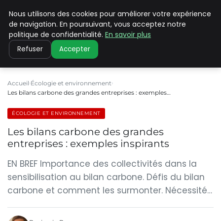
Nous utilisons des cookies pour améliorer votre expérience
CLIMATE C ADVANCED
de navigation. En poursuivant, vous acceptez notre
politique de confidentialité.
En savoir plus
Refuser
Accepter
Accueil
Écologie et environnement
Les bilans carbone des grandes entreprises : exemples…
ÉCOLOGIE ET ENVIRONNEMENT
Les bilans carbone des grandes
entreprises : exemples inspirants
EN BREF Importance des collectivités dans la
sensibilisation au bilan carbone. Défis du bilan
carbone et comment les surmonter. Nécessité…