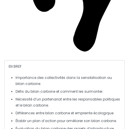
EN BREF
Importance
des
collectivités
dans la sensibilisation au
bilan carbone
.
Défis du
bilan carbone
et comment les
surmonter
.
Nécessité d’un partenariat entre les
responsables politiques
et le
bilan carbone
.
Différences entre
bilan carbone
et
empreinte écologique
.
Établir un
plan d’action
pour améliorer son
bilan carbone
.
Évaluation du
bilan carbone
des projets d’
infrastructure