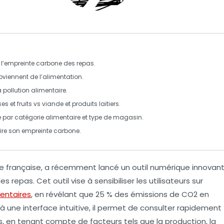
l’
empreinte carbone
des repas.
viennent de l’alimentation.
a
pollution alimentaire
.
ses
et
fruits
vs
viande
et
produits laitiers
.
e par
catégorie alimentaire
et type de magasin.
uire son
empreinte carbone
.
que française, a récemment lancé un
outil numérique
innovan
es repas. Cet outil vise à sensibiliser les utilisateurs sur
mentaires
, en révélant que
25 % des émissions de CO2
en
à une interface intuitive, il permet de consulter rapidement
s, en tenant compte de facteurs tels que la
production
, la