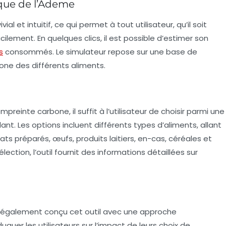
ique de l’Ademe
ial et intuitif, ce qui permet à tout utilisateur, qu’il soit
ilement. En quelques clics, il est possible d’estimer son
s
consommés. Le simulateur repose sur une base de
one des différents aliments.
reinte carbone, il suffit à l’utilisateur de choisir parmi une
lant
. Les options incluent différents types d’aliments, allant
ats préparés, œufs, produits laitiers, en-cas, céréales et
ection, l’outil fournit des informations détaillées sur
 a également conçu cet outil avec une approche
quer les utilisateurs sur l’impact de leurs choix de