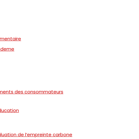
imentaire
l’Ademe
rtements des consommateurs
éducation
valuation de l’empreinte carbone