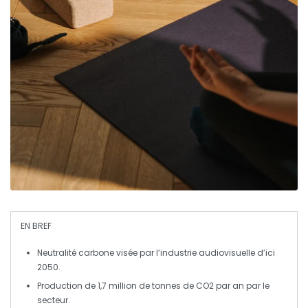
EN BREF
Neutralité carbone
visée par l’industrie audiovisuelle d’ici
2050.
Production de
1,7 million de tonnes
de CO2 par an par le
secteur.