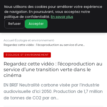
Nous utilisons des cookies pour améliorer votre expérience
CLIMATE C ADVANCED
de navigation. En poursuivant, vous acceptez notre
politique de confidentialité.
En savoir plus
Refuser
Accepter
Accueil
Écologie et environnement
Regardez cette vidéo : l’écoproduction au service d’une…
ÉCOLOGIE ET ENVIRONNEMENT
Regardez cette vidéo : l’écoproduction au
service d’une transition verte dans le
cinéma
EN BREF Neutralité carbone visée par l’industrie
audiovisuelle d’ici 2050. Production de 1,7 million
de tonnes de CO2 par an…