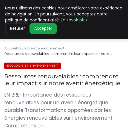
Nous utilisons des cookies pour améliorer votre expérience
CLIMATE C ADVANCED
de navigation. En poursuivant, vous acceptez notre
politique de confidentialité.
En savoir plus
Refuser
Accepter
Accueil
Écologie et environnement
Ressources renouvelables : comprendre leur impact sur notre…
ÉCOLOGIE ET ENVIRONNEMENT
Ressources renouvelables : comprendre
leur impact sur notre avenir énergétique
EN BREF Importance des ressources
renouvelables pour un avenir énergétique
durable Transformations apportées par les
énergies renouvelables sur l’environnement
Compréhension…