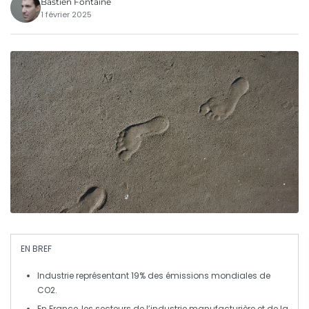
Bastien Fontaine
1 février 2025
EN BREF
Industrie
représentant
19%
des émissions mondiales de
CO2
.
En France, les secteurs de l’
industrie manufacturière
et de la