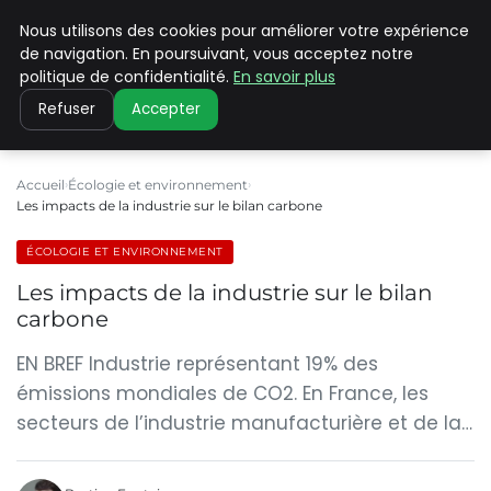
Nous utilisons des cookies pour améliorer votre expérience
CLIMATE C ADVANCED
de navigation. En poursuivant, vous acceptez notre
politique de confidentialité.
En savoir plus
Refuser
Accepter
Accueil
Écologie et environnement
Les impacts de la industrie sur le bilan carbone
ÉCOLOGIE ET ENVIRONNEMENT
Les impacts de la industrie sur le bilan
carbone
EN BREF Industrie représentant 19% des
émissions mondiales de CO2. En France, les
secteurs de l’industrie manufacturière et de la…