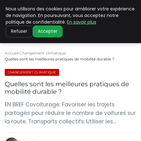
Nous utilisons des cookies pour améliorer votre expérience
CLIMATE C ADVANCED
de navigation. En poursuivant, vous acceptez notre
politique de confidentialité.
En savoir plus
Refuser
Accepter
Accueil
Changement climatique
Quelles sont les meilleures pratiques de mobilité durable ?
CHANGEMENT CLIMATIQUE
Quelles sont les meilleures pratiques de
mobilité durable ?
EN BREF Covoiturage: Favoriser les trajets
partagés pour réduire le nombre de voitures sur
la route. Transports collectifs: Utiliser les…