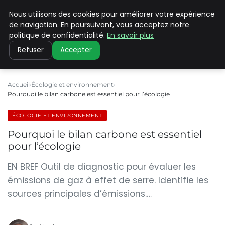
Nous utilisons des cookies pour améliorer votre expérience
CLIMATE C ADVANCED
de navigation. En poursuivant, vous acceptez notre
politique de confidentialité.
En savoir plus
Refuser
Accepter
Accueil
Écologie et environnement
Pourquoi le bilan carbone est essentiel pour l’écologie
ÉCOLOGIE ET ENVIRONNEMENT
Pourquoi le bilan carbone est essentiel
pour l’écologie
EN BREF Outil de diagnostic pour évaluer les
émissions de gaz à effet de serre. Identifie les
sources principales d’émissions.…