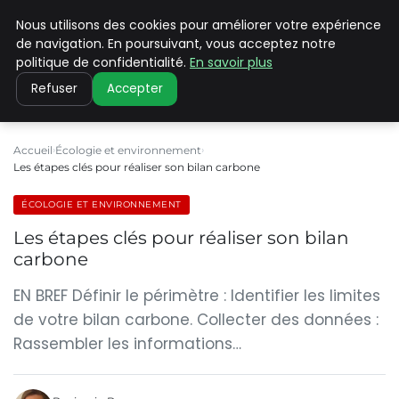
Nous utilisons des cookies pour améliorer votre expérience
CLIMATE C ADVANCED
de navigation. En poursuivant, vous acceptez notre
politique de confidentialité.
En savoir plus
Refuser
Accepter
Accueil
Écologie et environnement
Les étapes clés pour réaliser son bilan carbone
ÉCOLOGIE ET ENVIRONNEMENT
Les étapes clés pour réaliser son bilan
carbone
EN BREF Définir le périmètre : Identifier les limites
de votre bilan carbone. Collecter des données :
Rassembler les informations…