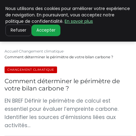
Nous utilisons des cookies pour améliorer votre expérience
CLIMATE C ADVANCED
de navigation. En poursuivant, vous acceptez notre
politique de confidentialité.
En savoir plus
Refuser
Accepter
Accueil
Changement climatique
Comment déterminer le périmètre de votre bilan carbone ?
CHANGEMENT CLIMATIQUE
Comment déterminer le périmètre de
votre bilan carbone ?
EN BREF Définir le périmètre de calcul est
essentiel pour évaluer l’empreinte carbone.
Identifier les sources d’émissions liées aux
activités…