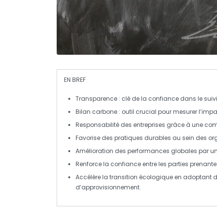
EN BREF
Transparence
: clé de la confiance dans le suiv
Bilan carbone
: outil crucial pour mesurer l’im
Responsabilité
des entreprises grâce à une
com
Favorise des
pratiques durables
au sein des or
Amélioration des performances
globales par un
Renforce la
confiance
entre les parties prenante
Accélère la
transition écologique
en adoptant d
d’approvisionnement.