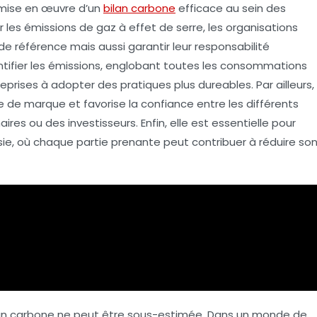
a mise en œuvre d’un
bilan carbone
efficace au sein des
r les
émissions de gaz à effet de serre
, les organisations
e référence mais aussi garantir leur
responsabilité
tifier les émissions, englobant toutes les consommations
treprises à adopter des pratiques plus
dureables
. Par ailleurs,
e de marque
et favorise la confiance entre les différents
aires ou des investisseurs. Enfin, elle est essentielle pour
ie, où chaque partie prenante peut contribuer à réduire so
ilan carbone ne peut être sous-estimée. Dans un monde de