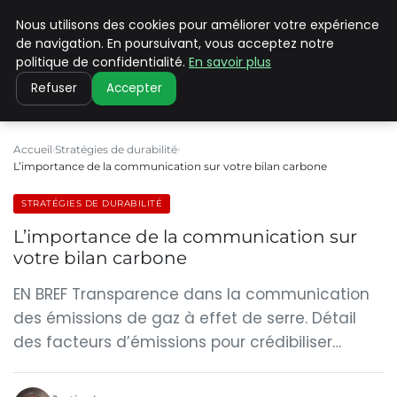
Nous utilisons des cookies pour améliorer votre expérience
CLIMATE C ADVANCED
de navigation. En poursuivant, vous acceptez notre
politique de confidentialité.
En savoir plus
Refuser
Accepter
Accueil
Stratégies de durabilité
L’importance de la communication sur votre bilan carbone
STRATÉGIES DE DURABILITÉ
L’importance de la communication sur
votre bilan carbone
EN BREF Transparence dans la communication
des émissions de gaz à effet de serre. Détail
des facteurs d’émissions pour crédibiliser…