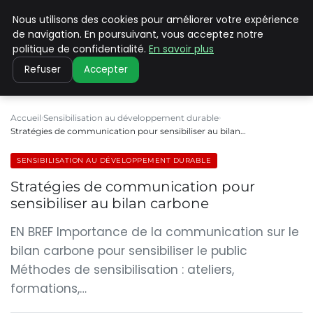
Nous utilisons des cookies pour améliorer votre expérience
CLIMATE C ADVANCED
de navigation. En poursuivant, vous acceptez notre
politique de confidentialité.
En savoir plus
Refuser
Accepter
Accueil
Sensibilisation au développement durable
Stratégies de communication pour sensibiliser au bilan…
SENSIBILISATION AU DÉVELOPPEMENT DURABLE
Stratégies de communication pour
sensibiliser au bilan carbone
EN BREF Importance de la communication sur le
bilan carbone pour sensibiliser le public
Méthodes de sensibilisation : ateliers,
formations,…