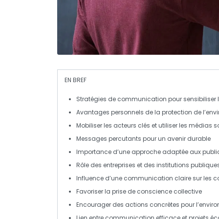
EN BREF
Stratégies de communication
pour sensibiliser 
Avantages personnels de la
protection de l’en
Mobiliser les
acteurs clés
et utiliser les
médias s
Messages
percutants
pour un avenir durable
Importance d’une approche
adaptée
aux public
Rôle des
entreprises
et des
institutions publique
Influence d’une
communication claire
sur les 
Favoriser la prise de
conscience collective
Encourager des
actions concrètes
pour l’envir
Lien entre
communication efficace
et
projets éc