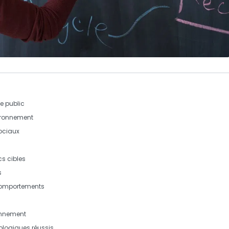
le public
vironnement
ociaux
s cibles
s
comportements
onnement
ologiques réussis