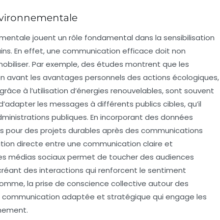
nvironnementale
ementale
jouent un rôle fondamental dans la sensibilisation
ins. En effet, une communication efficace doit non
obiliser
. Par exemple, des études montrent que les
n avant les
avantages personnels
des actions écologiques,
âce à l’utilisation d’énergies renouvelables, sont souvent
e d’adapter les messages à différents
publics cibles
, qu’il
’administrations publiques. En incorporant des données
ons pour des projets durables après des communications
tion directe entre une communication claire et
des
médias sociaux
permet de toucher des audiences
créant des interactions qui renforcent le sentiment
omme, la prise de conscience collective autour des
e
communication adaptée
et stratégique qui engage les
nnement.