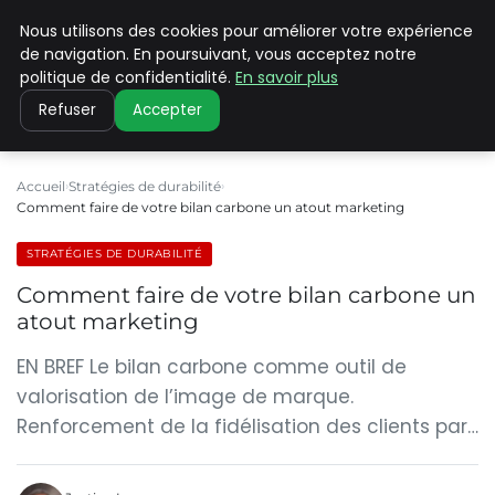
Nous utilisons des cookies pour améliorer votre expérience
CLIMATE C ADVANCED
de navigation. En poursuivant, vous acceptez notre
politique de confidentialité.
En savoir plus
Refuser
Accepter
Accueil
Stratégies de durabilité
Comment faire de votre bilan carbone un atout marketing
STRATÉGIES DE DURABILITÉ
Comment faire de votre bilan carbone un
atout marketing
EN BREF Le bilan carbone comme outil de
valorisation de l’image de marque.
Renforcement de la fidélisation des clients par…