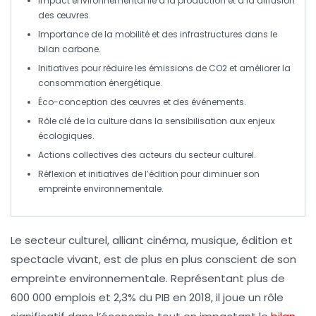
Impact environnemental lié à
la production
et à la
diffusion
des œuvres.
Importance de la
mobilité
et des
infrastructures
dans le
bilan
carbone
.
Initiatives pour
réduire
les
émissions
de CO2 et améliorer la
consommation énergétique
.
Éco-conception des
œuvres
et des
événements
.
Rôle clé de la culture dans la sensibilisation aux enjeux
écologiques
.
Actions collectives des
acteurs
du secteur culturel.
Réflexion et initiatives de l’
édition
pour diminuer son
empreinte
environnementale
.
Le secteur culturel, alliant
cinéma
,
musique
,
édition
et
spectacle vivant
, est de plus en plus conscient de son
empreinte environnementale
. Représentant plus de
600 000 emplois et 2,3% du PIB en 2018, il joue un rôle