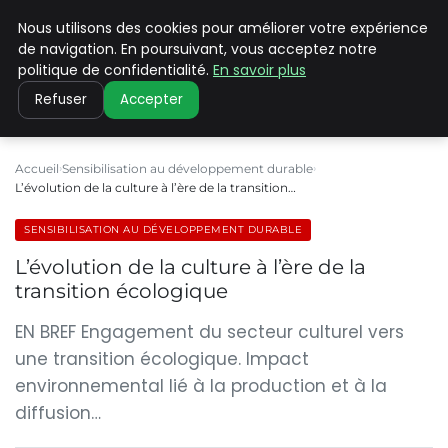
Nous utilisons des cookies pour améliorer votre expérience
CLIMATE C ADVANCED
de navigation. En poursuivant, vous acceptez notre
politique de confidentialité.
En savoir plus
Refuser
Accepter
Accueil
Sensibilisation au développement durable
L’évolution de la culture à l’ère de la transition…
SENSIBILISATION AU DÉVELOPPEMENT DURABLE
L’évolution de la culture à l’ère de la
transition écologique
EN BREF Engagement du secteur culturel vers
une transition écologique. Impact
environnemental lié à la production et à la
diffusion…