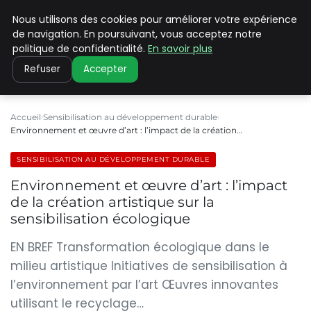
Nous utilisons des cookies pour améliorer votre expérience
CLIMATE C ADVANCED
de navigation. En poursuivant, vous acceptez notre
politique de confidentialité.
En savoir plus
Refuser
Accepter
Accueil
Sensibilisation au développement durable
Environnement et œuvre d’art : l’impact de la création…
SENSIBILISATION AU DÉVELOPPEMENT DURABLE
Environnement et œuvre d’art : l’impact
de la création artistique sur la
sensibilisation écologique
EN BREF Transformation écologique dans le
milieu artistique Initiatives de sensibilisation à
l’environnement par l’art Œuvres innovantes
utilisant le recyclage…