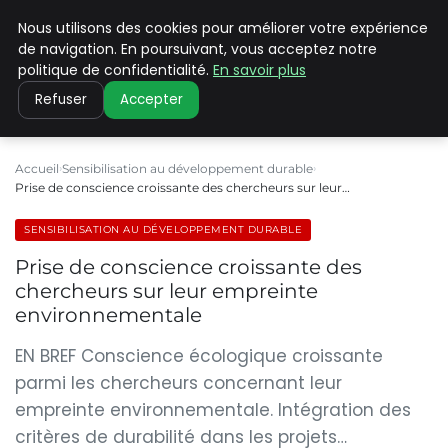
Nous utilisons des cookies pour améliorer votre expérience
CLIMATE C ADVANCED
de navigation. En poursuivant, vous acceptez notre
politique de confidentialité.
En savoir plus
Refuser
Accepter
Accueil
Sensibilisation au développement durable
Prise de conscience croissante des chercheurs sur leur…
SENSIBILISATION AU DÉVELOPPEMENT DURABLE
Prise de conscience croissante des
chercheurs sur leur empreinte
environnementale
EN BREF Conscience écologique croissante
parmi les chercheurs concernant leur
empreinte environnementale. Intégration des
critères de durabilité dans les projets…