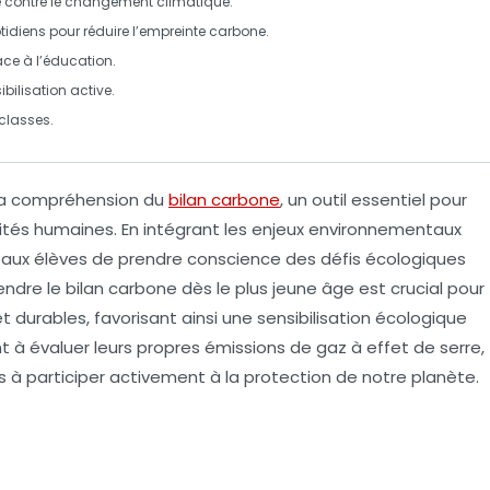
e contre le changement climatique.
idiens pour réduire l’empreinte carbone.
ce à l’éducation.
bilisation active.
 classes.
 la compréhension du
bilan carbone
, un outil essentiel pour
ités humaines. En intégrant les enjeux environnementaux
 aux élèves de prendre conscience des défis écologiques
endre le
bilan carbone
dès le plus jeune âge est crucial pour
 durables, favorisant ainsi une
sensibilisation écologique
nt à évaluer leurs propres émissions de
gaz à effet de serre
,
 à participer activement à la protection de notre planète.