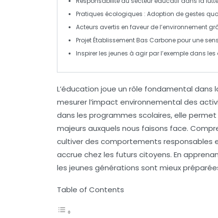
Responsabilité
du secteur éducatif dans la lutt
Pratiques écologiques
: Adoption de gestes quot
Acteurs avertis
en faveur de l’environnement grâ
Projet Établissement Bas Carbone
pour une sensi
Inspirer
les jeunes à agir par l’exemple dans les
L’éducation joue un rôle fondamental dans
mesurer l’impact environnemental des activ
dans les programmes scolaires, elle permet
majeurs auxquels nous faisons face. Compr
cultiver des comportements responsables et
accrue chez les futurs citoyens. En apprena
les jeunes générations sont mieux préparées
Table of Contents