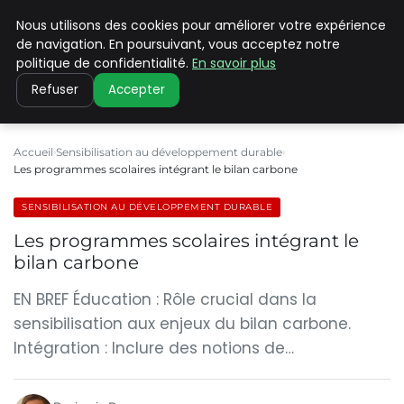
Nous utilisons des cookies pour améliorer votre expérience
CLIMATE C ADVANCED
de navigation. En poursuivant, vous acceptez notre
politique de confidentialité.
En savoir plus
Refuser
Accepter
Accueil
Sensibilisation au développement durable
Les programmes scolaires intégrant le bilan carbone
SENSIBILISATION AU DÉVELOPPEMENT DURABLE
Les programmes scolaires intégrant le
bilan carbone
EN BREF Éducation : Rôle crucial dans la
sensibilisation aux enjeux du bilan carbone.
Intégration : Inclure des notions de…