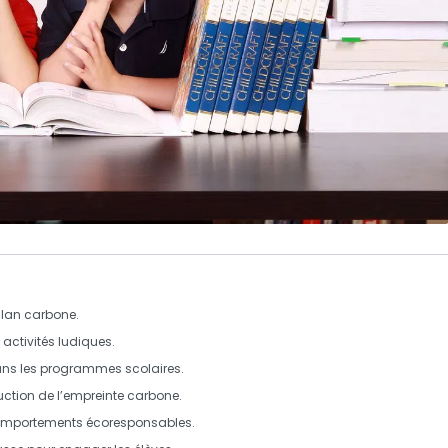
ilan carbone
.
s
activités ludiques
.
ns les programmes scolaires.
ction de l’
empreinte carbone
.
omportements écoresponsables.