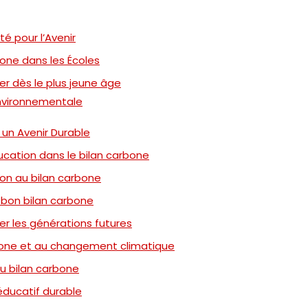
é pour l’Avenir
bone dans les Écoles
ser dès le plus jeune âge
environnementale
r un Avenir Durable
éducation dans le bilan carbone
tion au bilan carbone
n bon bilan carbone
ser les générations futures
arbone et au changement climatique
du bilan carbone
 éducatif durable