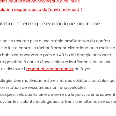
les pour l’isolation écologique à ce jour ?
isolation respectueuse de l’environnement ?
olation thermique écologique pour une
ue ne se résume plus à une simple amélioration du confort
ur la lutte contre le réchauffement climatique et la maîtrise
 habitant consomme près de 43 % de l’énergie nationale
 gaspillée à cause d’une isolation inefficace. L’enjeu est
et diminuer l’
impact environnemental
du foyer.
ivilégier des matériaux naturels et des solutions durables qui
onsommation de ressources non renouvelables.
siques, tels que la laine de verre ou le polystyrène, souvent
recycler, les isolants écologiques offrent une alternative sain