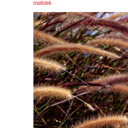
maîtrisé
.