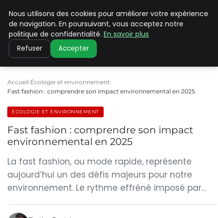
Nous utilisons des cookies pour améliorer votre expérience
CLIMATE C ADVANCED
de navigation. En poursuivant, vous acceptez notre
politique de confidentialité.
En savoir plus
Refuser
Accepter
Accueil
Écologie et environnement
Fast fashion : comprendre son impact environnemental en 2025
ÉCOLOGIE ET ENVIRONNEMENT
Fast fashion : comprendre son impact
environnemental en 2025
La fast fashion, ou mode rapide, représente
aujourd’hui un des défis majeurs pour notre
environnement. Le rythme effréné imposé par…