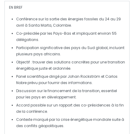
EN BREF
Conférence
sur la sortie des
énergies fossiles
du 24 au 29
avril à
Santa Marta
, Colombie.
Co-présidée par les
Pays-Bas
et impliquant environ 55
délégations
.
Participation significative des pays du
Sud global
, incluant
plusieurs pays africains.
Objectif : trouver des
solutions concrètes
pour une
transition
énergétique
juste et ordonnée.
Panel scientifique dirigé par
Johan Rockström
et
Carlos
Nobre
prévu pour fournir des informations.
Discussion sur le
financement
de la transition, essentiel
pour les pays en développement.
Accord possible sur un
rapport des co-présidences
à la fin
de la conférence.
Contexte marqué par la
crise énergétique mondiale
suite à
des conflits géopolitiques.