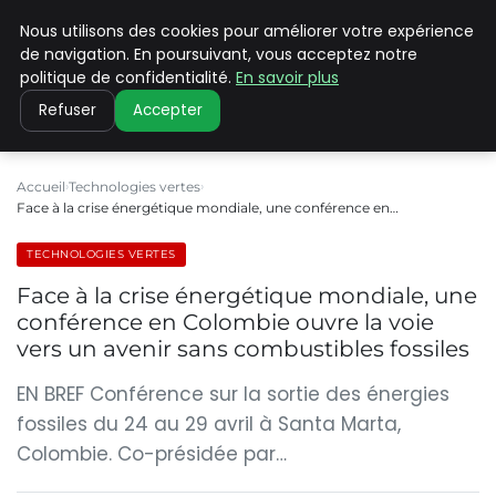
Nous utilisons des cookies pour améliorer votre expérience
CLIMATE C ADVANCED
de navigation. En poursuivant, vous acceptez notre
politique de confidentialité.
En savoir plus
Refuser
Accepter
Accueil
Technologies vertes
Face à la crise énergétique mondiale, une conférence en…
TECHNOLOGIES VERTES
Face à la crise énergétique mondiale, une
conférence en Colombie ouvre la voie
vers un avenir sans combustibles fossiles
EN BREF Conférence sur la sortie des énergies
fossiles du 24 au 29 avril à Santa Marta,
Colombie. Co-présidée par…