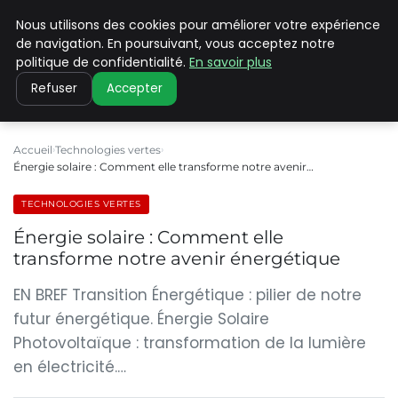
Nous utilisons des cookies pour améliorer votre expérience
CLIMATE C ADVANCED
de navigation. En poursuivant, vous acceptez notre
politique de confidentialité.
En savoir plus
Refuser
Accepter
Accueil
Technologies vertes
Énergie solaire : Comment elle transforme notre avenir…
TECHNOLOGIES VERTES
Énergie solaire : Comment elle
transforme notre avenir énergétique
EN BREF Transition Énergétique : pilier de notre
futur énergétique. Énergie Solaire
Photovoltaïque : transformation de la lumière
en électricité.…