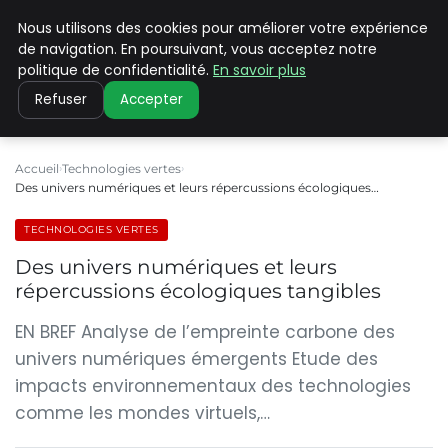
Nous utilisons des cookies pour améliorer votre expérience
CLIMATE C ADVANCED
de navigation. En poursuivant, vous acceptez notre
politique de confidentialité.
En savoir plus
Refuser
Accepter
Accueil
Technologies vertes
Des univers numériques et leurs répercussions écologiques…
TECHNOLOGIES VERTES
Des univers numériques et leurs
répercussions écologiques tangibles
EN BREF Analyse de l’empreinte carbone des
univers numériques émergents Etude des
impacts environnementaux des technologies
comme les mondes virtuels,…