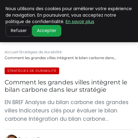
Nous utilisons des cookies pour améliorer votre expérience
CLIMATE C ADVANCED
de navigation. En poursuivant, vous acceptez notre
politique de confidentialité.
En savoir plus
Refuser
Accepter
Accueil
Stratégies de durabilité
Comment les grandes villes intègrent le bilan carbone dans…
STRATÉGIES DE DURABILITÉ
Comment les grandes villes intègrent le
bilan carbone dans leur stratégie
EN BREF Analyse du bilan carbone des grandes
villes Indicateurs clés pour évaluer le bilan
carbone Intégration du bilan carbone…