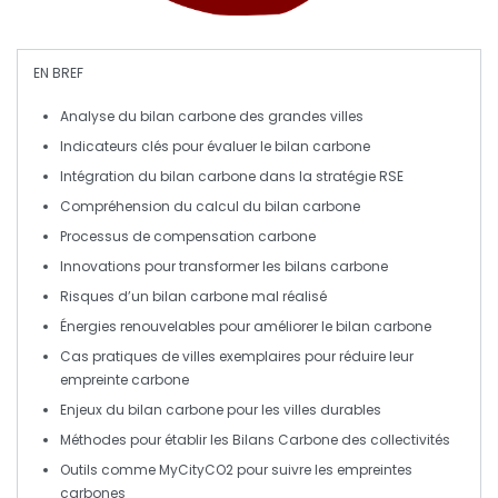
EN BREF
Analyse
du
bilan carbone
des grandes villes
Indicateurs clés pour
évaluer
le
bilan carbone
Intégration du
bilan carbone
dans la
stratégie RSE
Compréhension du
calcul
du
bilan carbone
Processus de
compensation carbone
Innovations
pour transformer les
bilans carbone
Risques
d’un
bilan carbone
mal réalisé
Énergies renouvelables
pour améliorer le
bilan carbone
Cas pratiques
de villes exemplaires pour réduire leur
empreinte
carbone
Enjeux
du
bilan carbone
pour les villes durables
Méthodes pour établir les
Bilans Carbone
des collectivités
Outils comme
MyCityCO2
pour suivre les
empreintes
carbones