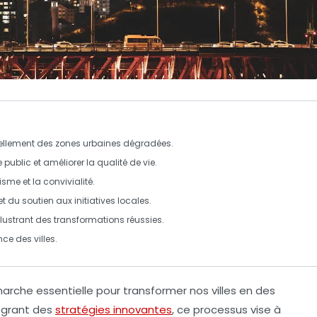
ellement des zones urbaines dégradées.
 public
et améliorer la
qualité de vie
.
isme
et la
convivialité
.
et du soutien aux
initiatives locales
.
 illustrant des transformations réussies.
ience des
villes
.
arche essentielle pour
transformer
nos villes en des
égrant des
stratégies innovantes
, ce processus vise à