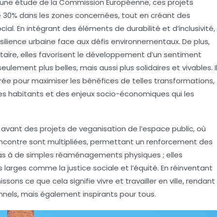
 une étude de la Commission Européenne, ces projets
 30% dans les zones concernées, tout en créant des
ocial. En intégrant des éléments de
durabilité
et d’
inclusivité
,
ésilience urbaine face aux défis environnementaux. De plus,
aire
, elles favorisent le développement d’un sentiment
eulement plus belles, mais aussi plus solidaires et vivables. I
ée pour maximiser les bénéfices de telles transformations,
es habitants et des enjeux socio-économiques qui les
n avant des projets de
veganisation
de l’espace public, où
rencontre sont multipliées, permettant un
renforcement des
t pas à de simples réaménagements physiques ; elles
larges comme la justice sociale et l’équité. En réinventant
ssons ce que cela signifie vivre et travailler en ville, rendant
els, mais également inspirants pour tous.