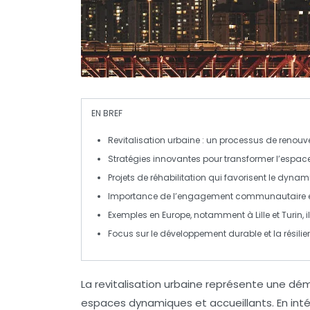
EN BREF
Revitalisation urbaine
: un processus de renouv
Stratégies
innovantes
pour transformer l’
espace
Projets de
réhabilitation
qui favorisent le
dynam
Importance de l’engagement
communautaire
Exemples en Europe, notamment à
Lille
et
Turin
,
Focus sur le développement
durable
et la résil
La
revitalisation urbaine
représente une dém
espaces dynamiques et accueillants. En int