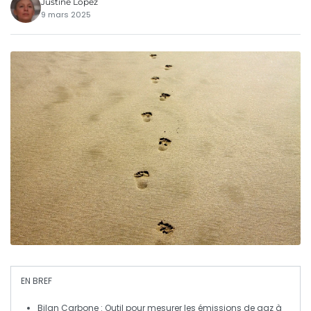
Justine Lopez
9 mars 2025
EN BREF
Bilan Carbone
: Outil pour mesurer les
émissions de gaz à