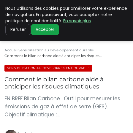
Nous utilisons des cookies pour améliorer votre expérience
CLIMATE C ADVANCED
de navigation. En poursuivant, vous acceptez notre
politique de confidentialité.
En savoir plus
Refuser
Accepter
Accueil
Sensibilisation au développement durable
Comment le bilan carbone aide à anticiper les risques…
SENSIBILISATION AU DÉVELOPPEMENT DURABLE
Comment le bilan carbone aide à
anticiper les risques climatiques
EN BREF Bilan Carbone : Outil pour mesurer les
émissions de gaz à effet de serre (GES).
Objectif climatique :…