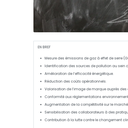
EN BREF
Mesure
des émissions de
gaz à effet de serre
(G
Identification des sources de
pollution
au sein de
Amélioration de l’
efficacité énergétique
.
Réduction des
coûts opérationnels
.
Valorisation de l’image de marque
auprès des c
Conformité aux
réglementations environnemen
Augmentation de la
compétitivité
sur le marché
Sensibilisation des
collaborateurs
à des pratiqu
Contribution à la lutte contre le
changement cli