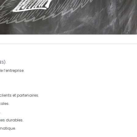
ES).
 l’entreprise.
lients et partenaires.
tales
.
.
es durables.
matique
.