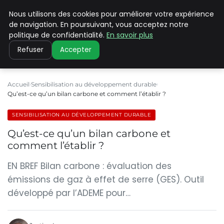
Nous utilisons des cookies pour améliorer votre expérience
CLIMATE C ADVANCED
de navigation. En poursuivant, vous acceptez notre
politique de confidentialité.
En savoir plus
Refuser
Accepter
Accueil
Sensibilisation au développement durable
Qu’est-ce qu’un bilan carbone et comment l’établir ?
SENSIBILISATION AU DÉVELOPPEMENT DURABLE
Qu’est-ce qu’un bilan carbone et
comment l’établir ?
EN BREF Bilan carbone : évaluation des
émissions de gaz à effet de serre (GES). Outil
développé par l’ADEME pour…