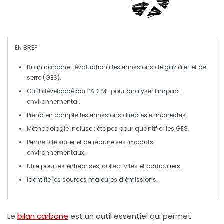
EN BREF
Bilan carbone
: évaluation des
émissions de gaz à effet de
serre (GES)
.
Outil développé par l’
ADEME
pour analyser l’impact
environnemental.
Prend en compte les
émissions directes
et
indirectes
.
Méthodologie
incluse : étapes pour quantifier les
GES
.
Permet de
suiter
et de
réduire
ses impacts
environnementaux.
Utile pour les
entreprises
,
collectivités
et
particuliers
.
Identifie les
sources majeures
d’émissions.
Le
bilan carbone
est un outil essentiel qui permet