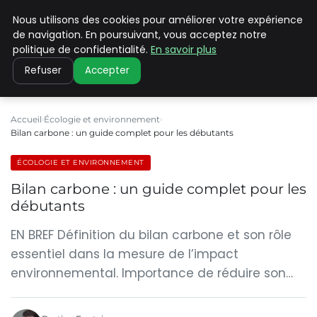
Nous utilisons des cookies pour améliorer votre expérience
CLIMATE C ADVANCED
de navigation. En poursuivant, vous acceptez notre
politique de confidentialité.
En savoir plus
Refuser
Accepter
Accueil
Écologie et environnement
Bilan carbone : un guide complet pour les débutants
ÉCOLOGIE ET ENVIRONNEMENT
Bilan carbone : un guide complet pour les
débutants
EN BREF Définition du bilan carbone et son rôle
essentiel dans la mesure de l’impact
environnemental. Importance de réduire son…