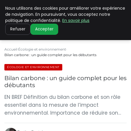
Nous utilisons des cookies pour améliorer votre expérience
CLIMATE C ADVANCED
de navigation. En poursuivant, vous acceptez notre
politique de confidentialité.
En savoir plus
Refuser
Accepter
Accueil
Écologie et environnement
Bilan carbone : un guide complet pour les débutants
ÉCOLOGIE ET ENVIRONNEMENT
Bilan carbone : un guide complet pour les
débutants
EN BREF Définition du bilan carbone et son rôle
essentiel dans la mesure de l’impact
environnemental. Importance de réduire son…