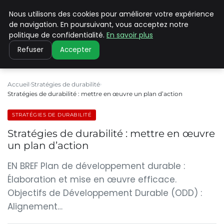
Nous utilisons des cookies pour améliorer votre expérience
CLIMATE C ADVANCED
de navigation. En poursuivant, vous acceptez notre
politique de confidentialité.
En savoir plus
Refuser
Accepter
Accueil
Stratégies de durabilité
Stratégies de durabilité : mettre en œuvre un plan d’action
STRATÉGIES DE DURABILITÉ
Stratégies de durabilité : mettre en œuvre
un plan d’action
EN BREF Plan de développement durable :
Élaboration et mise en œuvre efficace.
Objectifs de Développement Durable (ODD) :
Alignement…