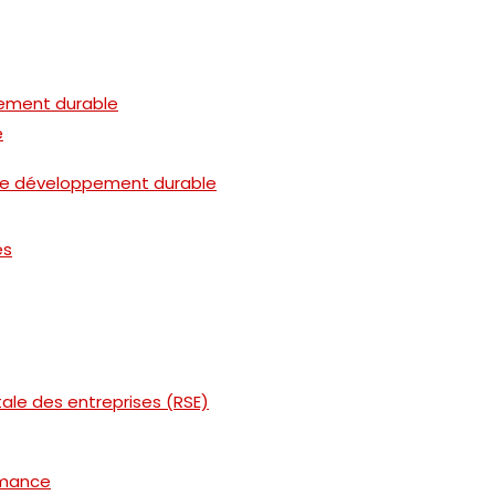
pement durable
e
 de développement durable
es
tale des entreprises (RSE)
rmance