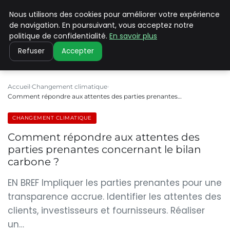
Nous utilisons des cookies pour améliorer votre expérience
CLIMATE C ADVANCED
de navigation. En poursuivant, vous acceptez notre
politique de confidentialité.
En savoir plus
Refuser
Accepter
Accueil
Changement climatique
Comment répondre aux attentes des parties prenantes…
CHANGEMENT CLIMATIQUE
Comment répondre aux attentes des
parties prenantes concernant le bilan
carbone ?
EN BREF Impliquer les parties prenantes pour une
transparence accrue. Identifier les attentes des
clients, investisseurs et fournisseurs. Réaliser
un…