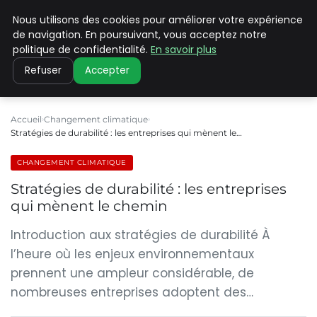
Nous utilisons des cookies pour améliorer votre expérience
CLIMATE C ADVANCED
de navigation. En poursuivant, vous acceptez notre
politique de confidentialité.
En savoir plus
Refuser
Accepter
Accueil
Changement climatique
Stratégies de durabilité : les entreprises qui mènent le…
CHANGEMENT CLIMATIQUE
Stratégies de durabilité : les entreprises
qui mènent le chemin
Introduction aux stratégies de durabilité À
l’heure où les enjeux environnementaux
prennent une ampleur considérable, de
nombreuses entreprises adoptent des…