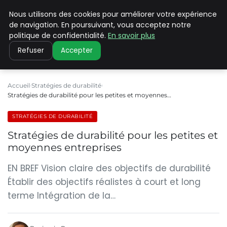
Nous utilisons des cookies pour améliorer votre expérience
CLIMATE C ADVANCED
de navigation. En poursuivant, vous acceptez notre
politique de confidentialité.
En savoir plus
Refuser
Accepter
Accueil
Stratégies de durabilité
Stratégies de durabilité pour les petites et moyennes…
STRATÉGIES DE DURABILITÉ
Stratégies de durabilité pour les petites et
moyennes entreprises
EN BREF Vision claire des objectifs de durabilité
Établir des objectifs réalistes à court et long
terme Intégration de la…