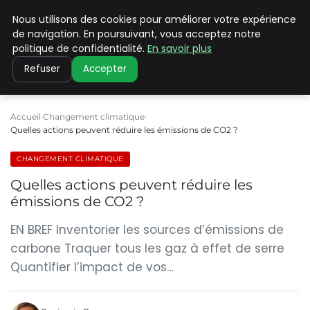
Nous utilisons des cookies pour améliorer votre expérience
CLIMATE C ADVANCED
de navigation. En poursuivant, vous acceptez notre
politique de confidentialité.
En savoir plus
Refuser
Accepter
Accueil
Changement climatique
Quelles actions peuvent réduire les émissions de CO2 ?
CHANGEMENT CLIMATIQUE
Quelles actions peuvent réduire les
émissions de CO2 ?
EN BREF Inventorier les sources d’émissions de
carbone Traquer tous les gaz à effet de serre
Quantifier l’impact de vos…